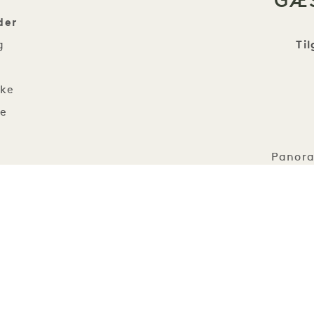
GÆ
der
g
Ti
nke
ke
Panora
er
tioner
Tilgæ
e
Tilgængelige 32-t
med niveau- eller
mråder
Rullestolsvenlig b