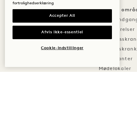
fortrolighedserklæring
Tilgængelige områ
Accepter All
Hotellets indgan
Gæsteværelser
Afvis ikke-essentiel
Registreringsskra
Cookie-indstillinger
Concierge-skran
Restauranter
Mødelokaler
Offentlige toilett
Fitnesscenter
Tilgængelighedsfunk
Parkeringsservic
Frie gangarealer, døre og stier 
rampeadgang til all o