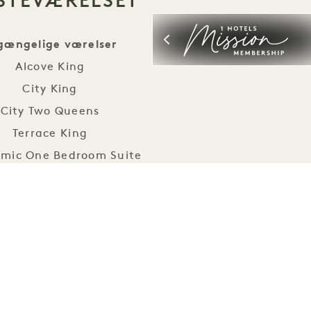
STEVÆRELSET
lgængelige værelser
Alcove King
City King
City Two Queens
Terrace King
mic One Bedroom Suite
Terrace House
Arbor House
ngelighedsfunktioner
ommer døråbninger og brugervenlige
dørbeslag
ruseniche med håndtag og foldesæde