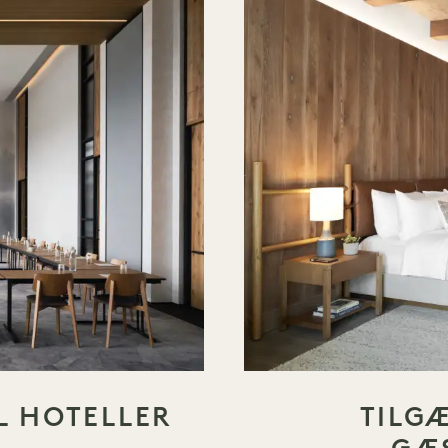
L HOTELLER
TILG