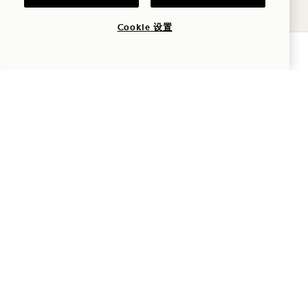
8
Cookie 设置
查询可用性
中央泳池（如遇下雨，则改在大堂）
书签栏
8月8日
周六
8
8