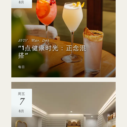
8月
AVIV、Watr、Drift
“1点健康时光：正念混
搭”
每日
周五
7
8月