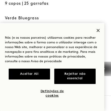
9 copos | 25 garrafas
Verde Bluegrass
Pepino, maçã verde, couve, manjericão, limão.
Hidratação profunda · Apoio celular · Energia
limpa
Nós (e os nossos parceiros) utilizamos cookies para recolher
informações sobre a forma como o utilizador interage com o
sem frutos de casca rija
nosso Web site, melhorar e personalizar a sua experiência de
sem glúten
navegação e para fins analíticos e de marketing. Para mais
sem amendoins
informações sobre as nossas práticas de privacidade,
vegetariano
consulte o nosso
Aviso de privacidade
Brilho da Hora de Ouro
Aceitar All
Rejeitar não
Ananás, curcuma, limão, pimenta preta, mel do
essencial
Tennessee, sal marinho. Defesa imunitária · Anti-
inflamatório · Digestivo
Definições de
sem frutos de casca rija
cookies
sem glúten
sem lacticínios
RESERVAR UMA MESA
sem amendoins
vegetariano