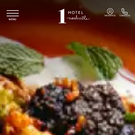
Saltar para o conteúdo principal
MEMBROS
CHAMADA
MENU