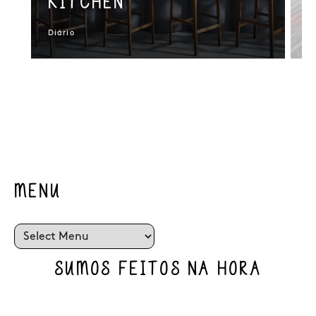
KITCHEN
Diário
S
NaN / 3
MENU
SUMOS FEITOS NA HORA