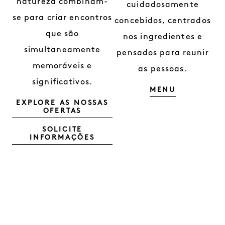
natureza combinam-
cuidadosamente
se para criar encontros
concebidos, centrados
que são
nos ingredientes e
simultaneamente
pensados para reunir
memoráveis e
as pessoas.
significativos.
GASTRONO
MENU
EXPLORE AS NOSSAS
ORGANIZE O SEU EVENTO
OFERTAS
SOLICITE
ORGANIZE O SEU EVENTO
INFORMAÇÕES