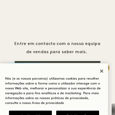
Entre em contacto com a nossa equipa
de vendas para saber mais.
Fech
PEDIR INFORMAÇÕES
O QUE O TRAZ À
Nós (e os nossos parceiros) utilizamos cookies para recolher
HANALEI BAY?
informações sobre a forma como o utilizador interage com o
nosso Web site, melhorar e personalizar a sua experiência de
Bem-estar
navegação e para fins analíticos e de marketing. Para mais
MAIS OFERTAS E
informações sobre as nossas práticas de privacidade,
EXPERIÊNCIAS
Golfe
consulte o nosso
Aviso de privacidade
Romance
VER ALL