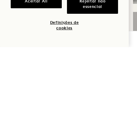
Aceitar All
Rejeitar não
essencial
Momentos em
família
DORMIR
Definições de
cookies
Aventura
VERIFICAR DISPONIBILIDADE
HORIZONTES INFINITOS,
EDIÇÃO SUITES
O QUE RECEBE
Crédito diário de 300 $ para o resort
Cancelamento flexível