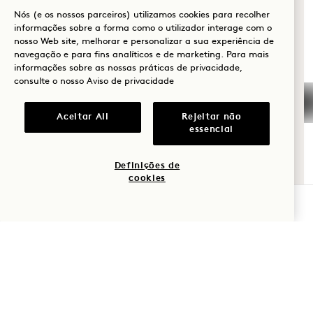
O QUE O TRAZ À
+1 808 977 1237
Nós (e os nossos parceiros) utilizamos cookies para recolher
HANALEI BAY?
Reservas:
informações sobre a forma como o utilizador interage com o
nosso Web site, melhorar e personalizar a sua experiência de
+1 833 623 2111
Bem-estar
navegação e para fins analíticos e de marketing. Para mais
Hanalei Bay
Contactar-nos
informações sobre as nossas práticas de privacidade,
Golfe
consulte o nosso
Aviso de privacidade
Políticas
Imprensa
Romance
Amigo dos animais de
FAQs
Aceitar All
Rejeitar não
estimação
Junte-se à nossa
essencial
Momentos em
Acessibilidade
equipa
família
Definições de
cookies
Aventura
VERIFICAR DISPONIBILIDADE
1 Hotels
As nossas localizações
Mission
Seja o primeiro a saber tudo sobre 1 Hotels.
A nossa história
Junte-se à nossa