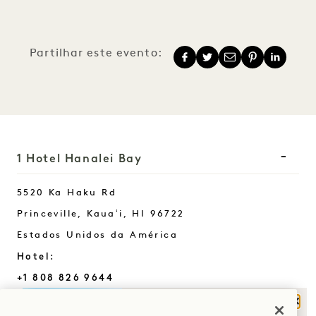
Partilhar este evento:
1 Hotel Hanalei Bay
5520 Ka Haku Rd
Princeville, Kauaʻi
,
HI
96722
Estados Unidos da América
Hotel:
+1 808 826 9644
Retiros de bem-estar:
Fech