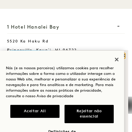
1 Hotel Hanalei Bay
5520 Ka Haku Rd
Princeville, Kauaʻi
,
HI
96722
Fech
Estados Unidos da América
O QUE O TRAZ À
Hotel:
Nós (e os nossos parceiros) utilizamos cookies para recolher
HANALEI BAY?
informações sobre a forma como o utilizador interage com o
+1 808 826 9644
nosso Web site, melhorar e personalizar a sua experiência de
Bem-estar
navegação e para fins analíticos e de marketing. Para mais
Retiros de bem-estar:
informações sobre as nossas práticas de privacidade,
+1 808 977 1237
Golfe
consulte o nosso
Aviso de privacidade
Reservas:
Romance
Aceitar All
Rejeitar não
+1 833 623 2111
essencial
Momentos em
Hanalei Bay
Contactar-nos
família
Políticas
Imprensa
Definições de