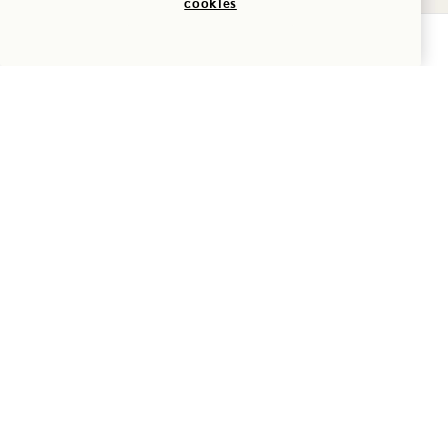
6
cookies
Aventura
DE AGOSTO
VERIFICAR DISPONIBILIDADE
Kaulu Hale
ʻFABRICAÇÃO DE LEITOS
DE OHANA
Quinta-feira
QUI
6