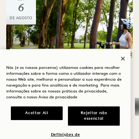
6
DE AGOSTO
Fech
O QUE O TRAZ À
Nós (e os nossos parceiros) utilizamos cookies para recolher
HANALEI BAY?
Porte Cochere
informações sobre a forma como o utilizador interage com o
PASSEIO DE BICICLETA
nosso Web site, melhorar e personalizar a sua experiência de
Bem-estar
navegação e para fins analíticos e de marketing. Para mais
ELÉCTRICA EM KŪPONO
informações sobre as nossas práticas de privacidade,
Golfe
consulte o nosso
Aviso de privacidade
Domingo, terça-feira e quinta-feira
Romance
Aceitar All
Rejeitar não
essencial
Momentos em
família
QUI
Definições de