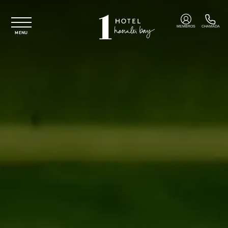
Saltar para o conteúdo principal
MEMBROS
CHAMADA
MENU