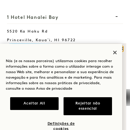
1 Hotel Hanalei Bay
5520 Ka Haku Rd
Princeville, Kauaʻi
,
HI
96722
Fech
Estados Unidos da América
O QUE O TRAZ À
Hotel:
Nós (e os nossos parceiros) utilizamos cookies para recolher
HANALEI BAY?
+1 808 826 9644
informações sobre a forma como o utilizador interage com o
nosso Web site, melhorar e personalizar a sua experiência de
Retiros de bem-estar:
Bem-estar
navegação e para fins analíticos e de marketing. Para mais
informações sobre as nossas práticas de privacidade,
+1 808 977 1237
Golfe
consulte o nosso
Aviso de privacidade
Reservas:
Romance
+1 833 623 2111
Aceitar All
Rejeitar não
essencial
Hanalei Bay
Contactar-nos
Momentos em
Políticas
Imprensa
família
Definições de
Amigo dos animais de
FAQs
cookies