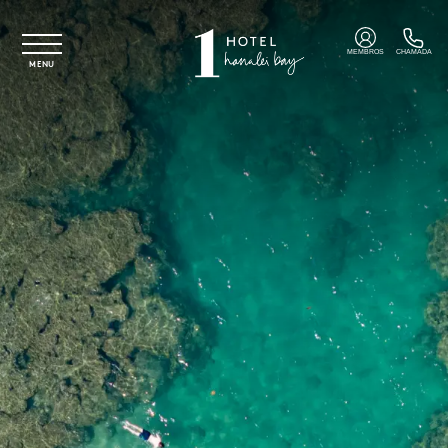
Saltar para o conteúdo principal
MEMBROS
CHAMADA
MENU