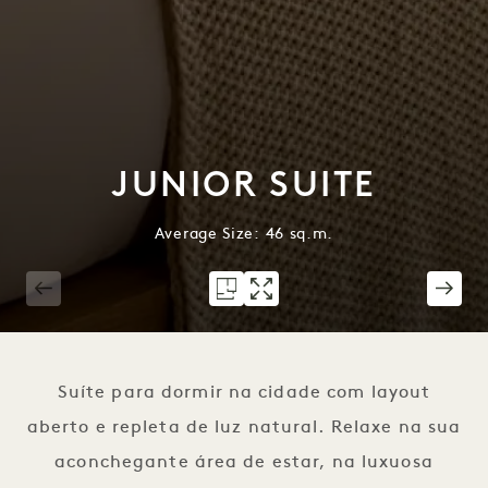
JUNIOR SUITE
Average Size: 46 sq.m.
1 / 7
Suíte para dormir na cidade com layout
aberto e repleta de luz natural. Relaxe na sua
aconchegante área de estar, na luxuosa