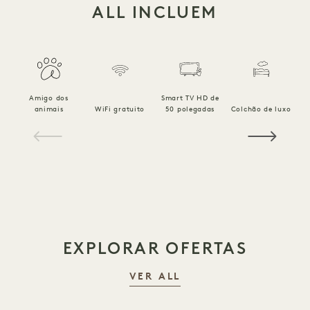
ALL INCLUEM
Amigo dos
Smart TV HD de
animais
WiFi gratuito
50 polegadas
Colchão de luxo
1 / 18
EXPLORAR OFERTAS
VER ALL