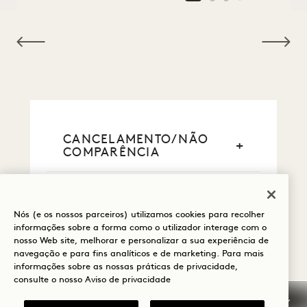
NaN / 9
CANCELAMENTO/NÃO
COMPARÊNCIA
INFORMAÇÕES GERAIS
SOBRE RESERVAS
Nós (e os nossos parceiros) utilizamos cookies para recolher
informações sobre a forma como o utilizador interage com o
CARTÕES DE CRÉDITO
nosso Web site, melhorar e personalizar a sua experiência de
navegação e para fins analíticos e de marketing. Para mais
informações sobre as nossas práticas de privacidade,
PAGAMENTO EM
consulte o nosso
Aviso de privacidade
NUMERÁRIO