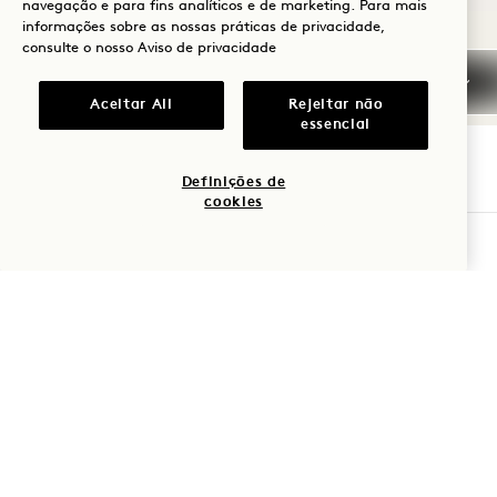
navegação e para fins analíticos e de marketing. Para mais
NaN / 8
informações sobre as nossas práticas de privacidade,
consulte o nosso
Aviso de privacidade
Aceitar All
Rejeitar não
essencial
Definições de
1 Hotel Copenhagen
cookies
VERIFICAR DISPONIBILIDADE
Krystalgade 22, 1172
Copenhagen
Dinamarca
Hotel:
+45 33 45 91 00
Reservas:
+45 33 45 98 00
+1 855 212 0200