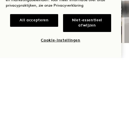
en marketingdoeleinden. Voor meer informatie over onze
privacypraktijken, zie onze
Privacyverklaring
All accepteren
Niet-essentieel
SLAAPSUITE
afwijzen
Inclusief hoteltegoed per verblijf
Cookie-instellingen
, flexibele annuleringsvoorwaarden
BESCHIKBAARHEID CONTROLEREN
NaN / 10
1 Hotel Tokyo