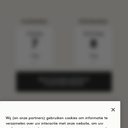
Inchecken
Uitchecken
Vrijdag
Zaterdag
7
8
Aug
Aug
▼
▼
BESCHIKBAARHEID
CONTROLEREN
MEER AANBIEDINGEN EN
Wij (en onze partners) gebruiken cookies om informatie te
ERVARINGEN
verzamelen over uw interactie met onze website, om uw