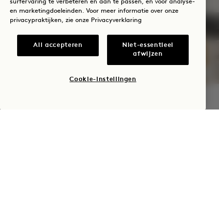
surfervaring te verbeteren en aan te passen, en voor analyse-
ALL BEKIJKEN
en marketingdoeleinden. Voor meer informatie over onze
privacypraktijken, zie onze
Privacyverklaring
SLAAP
All accepteren
Niet-essentieel
afwijzen
Cookie-instellingen
BESCHIKBAARHEID CONTROLEREN
SLAAPSUITE
Inclusief hoteltegoed per verblijf
, flexibele annuleringsvoorwaarden