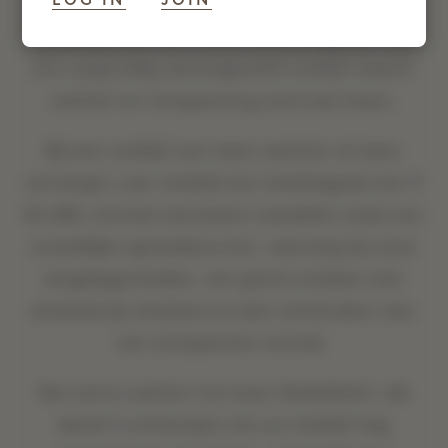
Ontsnap naar een ruime suite en geniet van
een zorgvuldig samengesteld verblijf waarin
comfort en ontspanning centraal staan.
Bij een verblijf van twee nachten of meer
ontvangt u per verblijf een hoteltegoed van ¥
45.000, evenals exclusieve voordelen zoals een
avondlijke opmaakservice, voorrang bij onze
eetgelegenheden, een gratis minibar met
alcoholvrije dranken en laat uitchecken voor
een ontspannen vertrek.
Van extra comfort tot meer flexibiliteit: elk
detail is ontworpen om uw verblijf nog