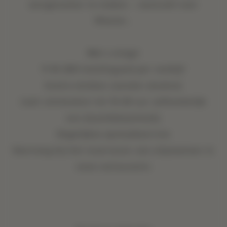
aangenamer te maken – exclusief voor
Mission .
Wat u krijgt
¥ 45.000 hoteltegoed per verblijf
Gratis minibar (zonder alcohol)
Laat uitchecken tot 14.00 uur (afhankelijk
van beschikbaarheid)
Dagelijkse opmaakservice
Voorrang bij het reserveren van zitplaatsen in
onze restaurants