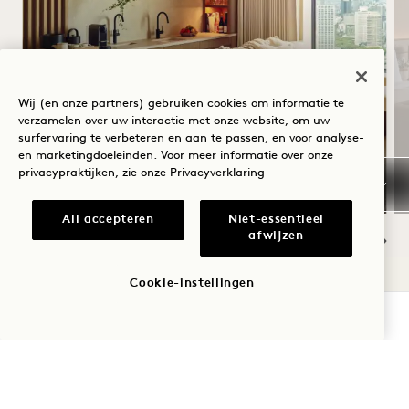
SLAAPSUITE
Wij (en onze partners) gebruiken cookies om informatie te
verzamelen over uw interactie met onze website, om uw
surfervaring te verbeteren en aan te passen, en voor analyse-
Inclusief hoteltegoed per verblijf
en marketingdoeleinden. Voor meer informatie over onze
, flexibele annuleringsvoorwaarden
privacypraktijken, zie onze
Privacyverklaring
All accepteren
Niet-essentieel
afwijzen
NaN / 9
Cookie-instellingen
BESCHIKBAARHEID CONTROLEREN
1 Hotel Tokyo