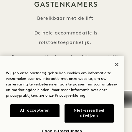
GASTENKAMERS
Bereikbaar met de lift
De hele accommodatie is
rolstoeltoegankelijk.
Bovenste verdiepingen bereikbaar met lift
Aangepaste badkuipen
Wij (en onze partners) gebruiken cookies om informatie te
verzamelen over uw interactie met onze website, om uw
surfervaring te verbeteren en aan te passen, en voor analyse-
Toegankelijk verhoogd toilet
en marketingdoeleinden. Voor meer informatie over onze
privacypraktijken, zie onze
Privacyverklaring
Lagere wastafel met voldoende ruimte voor
knieën en voeten voor rolstoelgebruikers
All accepteren
Niet-essentieel
afwijzen
Roll-in douche
Cookie-instellingen