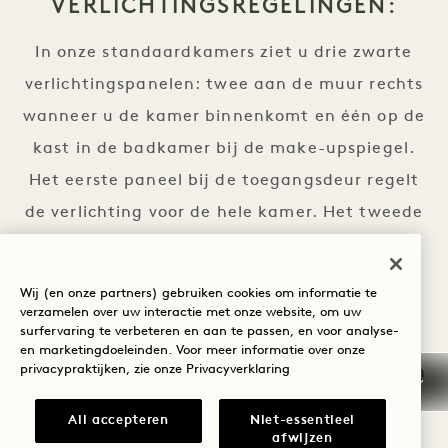
VERLICHTINGSREGELINGEN:
In onze standaardkamers ziet u drie zwarte
verlichtingspanelen: twee aan de muur rechts
wanneer u de kamer binnenkomt en één op de
kast in de badkamer bij de make-upspiegel.
Het eerste paneel bij de toegangsdeur regelt
de verlichting voor de hele kamer. Het tweede
paneel ernaast regelt alleen de verlichting in
de badkamer. U kunt kiezen tussen de
Wij (en onze partners) gebruiken cookies om informatie te
instellingen 'dag' en 'schemering' om de
verzamelen over uw interactie met onze website, om uw
surfervaring te verbeteren en aan te passen, en voor analyse-
helderheid te regelen. Het paneel op de kast
en marketingdoeleinden. Voor meer informatie over onze
privacypraktijken, zie onze
Privacyverklaring
bij de wastafel regelt alleen de verlichting van
de make-upspiegel.
All accepteren
Niet-essentieel
afwijzen