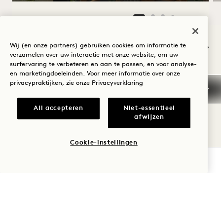
NaN / 12
Wij (en onze partners) gebruiken cookies om informatie te
verzamelen over uw interactie met onze website, om uw
surfervaring te verbeteren en aan te passen, en voor analyse-
en marketingdoeleinden. Voor meer informatie over onze
privacypraktijken, zie onze
Privacyverklaring
All accepteren
Niet-essentieel
Annuleringsvoorwaarden
afwijzen
Cookie-instellingen
Gegarandeerde
reservering
BESCHIKBAARHEID CONTROLEREN
Vroege aankomst/laat
vertrek
Belastingen en heffingen