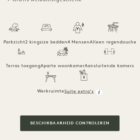
Parkzicht
2 kingsize bedden
4 Mensen
Alleen regendouche
Terras toegang
Aparte woonkamer
Aansluitende kamers
Werkruimte
Suite extra's
BESCHIKBAARHEID CONTROLEREN