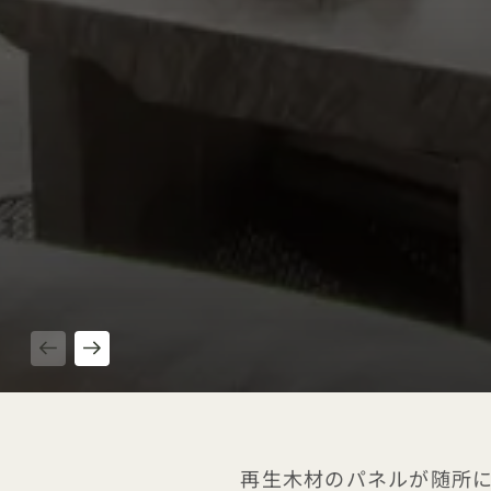
1 / 4
再生木材のパネルが随所