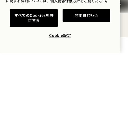
に関する詳細については、
個人情報保護方針を
ご覧ください。
32インチのクリアドアウェイと操作しやすいドアハ
ードウェア
すべてのCookiesを許
非本質的拒否
可する
手すり付きロールインシャワーと折りたたみ式シー
ト、または手すり付き浴槽と取り外し可能なシート
Cookie設定
低いクローゼットロッドと棚を備えたアクセシブル
空室状況を確認する
クローゼット、
照明スイッチ、コンセント、ドアの覗き穴、エアコ
ン操作部など操作可能な制御装置を低い位置に設置
客室内のコミュニケーション機能：
テレビのクローズドキャプション
音量調節機能付き電話機
ご要望に応じて提供されるTTY（文字電話）装置
音とストロボライト付きデジタル目覚まし時計
視覚・聴覚対応の緊急警報装置