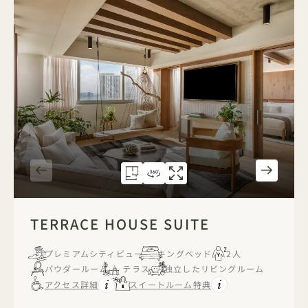
間取り図 313
360度ツアー 313
ギャラリー313
TERRACE HOUSE SUIT
TERRACE HOU
TERRACE HO
1 / 4
TERRACE HOUSE SUITE
プレミアムシティビュー
キングベッド
2人
パウダールーム
テラス
独立したリビングルーム
アクセス詳細
スイートルーム特典