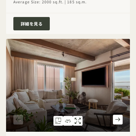
Average Size: 2000 sq.ft. | 185 sq.m.
Terrace House Suite
詳細を見る
間取り図 314
360度ツアー 314
ギャラリー314
ARBOR HOUSE SUITE
ARBOR HOUSE
ARBOR HOUS