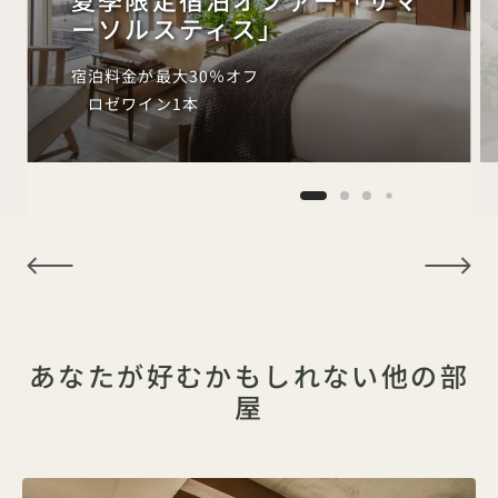
ーソルスティス」
宿泊料金が最大30％オフ
ロゼワイン1本
NaN / 15
あなたが好むかもしれない他の部
屋