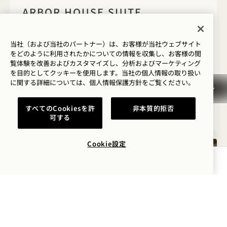
1 / 8
ARBOR HOUSE SUITE
プレミアムシティビュー
キングベッド2台
4人
当社（および当社のパートナー）は、お客様が当社ウェブサイト
パウダールーム
テラス
独立したリビングルーム
をどのように利用されたかについての情報を収集し、お客様の閲
アクセス詳細
スイートルーム特典
覧体験を改善およびカスタマイズし、分析およびマーケティング
を目的としてクッキーを使用します。当社の個人情報の取り扱い
Average Size: 1848 sq.ft. | 171 sq.m.
に関する詳細については、
個人情報保護方針を
ご覧ください。
すべてのCookiesを許
非本質的拒否
Arbor House Suite
詳細を見る
可する
Cookie設定
空室状況を確認する