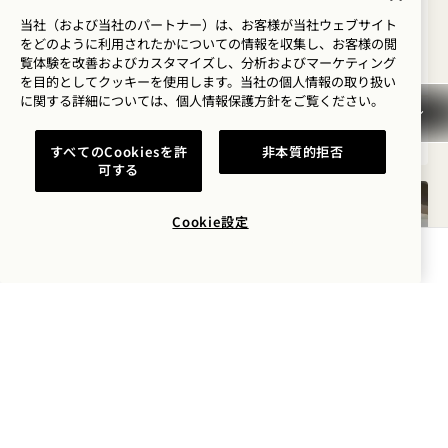
レインシャワーのみ
アクセス詳細
当社（および当社のパートナー）は、お客様が当社ウェブサイト
をどのように利用されたかについての情報を収集し、お客様の閲
Average Size: 803 sq.ft. | 74 sq.m.
覧体験を改善およびカスタマイズし、分析およびマーケティング
を目的としてクッキーを使用します。当社の個人情報の取り扱い
に関する詳細については、
個人情報保護方針を
ご覧ください。
Cityscape King ＋City Two Queens
詳細を見る
すべてのCookiesを許
非本質的拒否
可する
Cookie設定
空室状況を確認する