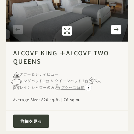
ギャラリー315
ALCOVE KING A
1 / 4
ALCOVE KING ＋ALCOVE TWO
QUEENS
タワー＆シティビュー
キングベッド1台 & クイーンベッド2台
6人
レインシャワーのみ
アクセス詳細
Average Size: 820 sq.ft. | 76 sq.m.
Alcove King ＋Alcove Two Queens
詳細を見る