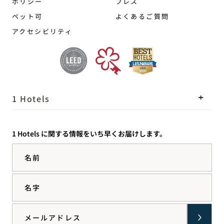
ポリシー
プレス
ペット可
よくあるご質問
アクセシビリティ
1 Hotels
ロケーション
Mission
1 Hotels に関する情報をいち早くお届けします。
私たちのストーリー
採用情報
名前
サステナビリティ
1 Homes
The Field Guide
事業開発
名字
プレス情報
お問い合わせ
Goodthingsオンラインシ
Email
ョップ