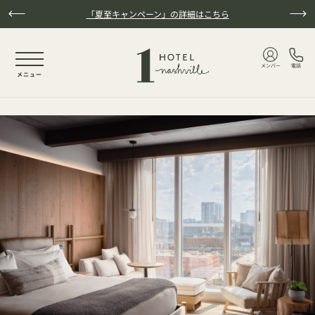
本文へスキップ
「夏至キャンペーン」の詳細はこちら
NaN / 5
メンバー
電話
メニュー