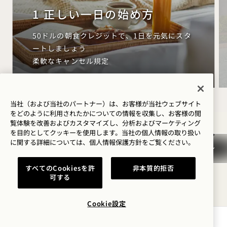
1 正しい一日の始め方
50ドルの朝食クレジットで、1日を元気にスタ
ートしましょう
柔軟なキャンセル規定
当社（および当社のパートナー）は、お客様が当社ウェブサイト
をどのように利用されたかについての情報を収集し、お客様の閲
NaN / 9
覧体験を改善およびカスタマイズし、分析およびマーケティング
を目的としてクッキーを使用します。当社の個人情報の取り扱い
に関する詳細については、
個人情報保護方針を
ご覧ください。
すべてのCookiesを許
非本質的拒否
可する
あなたが好むかもしれない他の部
屋
Cookie設定
空室状況を確認する