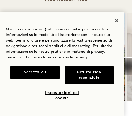
DORMIRE
Noi (e i nostri partner) utilizziamo i cookie per raccogliere
informazioni sulle modalità di interazione con il nostro sito
web, per migliorare e personalizzare la vostra esperienza di
navigazione e per scopi analitici e di marketing. Per ulteriori
informazioni sulle nostre pratiche in materia di privacy,
consultare la nostra
Informativa sulla privacy
.
Accetta All
Rifiuto Non
essenziale
SOLSTIZIO D'ESTATE
Impostazioni dei
cookie
Fino al 30% di sconto sul tuo soggiorno
Una bottiglia di rosé
VERIFICA LA DISPONIBILITÀ
Condizioni di cancellazione flessibili