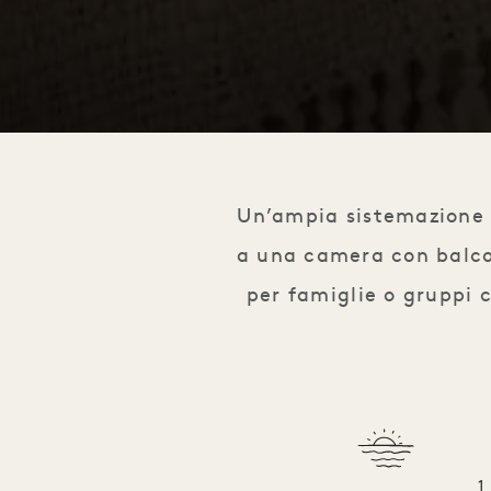
1 / 1
Un’ampia sistemazione 
a una camera con balco
per famiglie o gruppi c
1