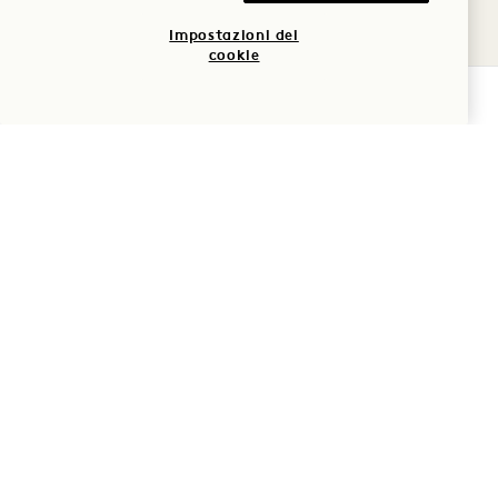
; giovedì - sabato, dalle 7:00 alle 23:00
Impostazioni dei
cookie
VERIFICA LA DISPONIBILITÀ
LOBBY FARMSTAND