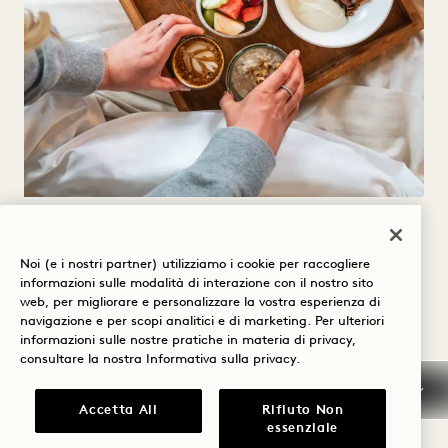
CENA IN CAMERA
Noi (e i nostri partner) utilizziamo i cookie per raccogliere
Fate rifornimento secondo i vostri orari con
informazioni sulle modalità di interazione con il nostro sito
web, per migliorare e personalizzare la vostra esperienza di
articoli stagionali e freschi locali consegnati a
navigazione e per scopi analitici e di marketing. Per ulteriori
informazioni sulle nostre pratiche in materia di privacy,
domicilio.
consultare la nostra
Informativa sulla privacy
.
ORARI
Accetta All
Rifiuto Non
: domenica - mercoledì, dalle 7:00 alle 22:00
essenziale