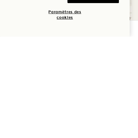
AUG
Paramètres des
cookies
VÉRIFIER LA DISPONIBILITÉ
Terrasse côtière de Prairie
SALUTATION AU
COUCHER DU SOLEIL
Tous les mardis