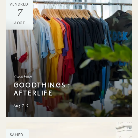
VENDREDI
7
AOÛT
Goodthings
GOODTHINGS :
AFTERLIFE
Aug 7-9
SAMEDI