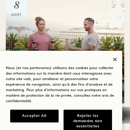
8
AOÛT
Terrasse côtière de Prairie
Nous (et nos partenaires) utilisons des cookies pour collecter
LEVER DE SOLEIL DU
des informations sur la manière dont vous interagissez avec
SAMEDI
notre site web, pour améliorer et personnaliser votre
expérience de navigation, ainsi qu'à des fins d'analyse et de
marketing. Pour plus d'informations sur nos pratiques en
Tous les samedis
matière de protection de la vie privée, consultez notre
avis de
confidentialité
.
Accepter All
Rejeter les
TUE
demandes non
11
essentielles