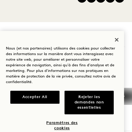
1 Hotel San Francisco
Nous (et nos partenaires) utilisons des cookies pour collecter
des informations sur la manière dont vous interagissez avec
8 rue de la Mission
notre site web, pour améliorer et personnaliser votre
San Francisco
CA
94105
expérience de navigation, ainsi qu'à des fins d'analyse et de
marketing. Pour plus d'informations sur nos pratiques en
États-Unis d'Amérique
matière de protection de la vie privée, consultez notre
avis de
Hôtel :
confidentialité
.
+1 415 278 3700
Accepter All
Rejeter les
Réservations :
demandes non
+1 833 602 7111
essentielles
San Francisco
Nous contacter
Paramètres des
Politiques
Accessibilité
cookies