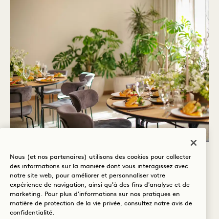
MARIAGES
Nous (et nos partenaires) utilisons des cookies pour collecter
des informations sur la manière dont vous interagissez avec
notre site web, pour améliorer et personnaliser votre
Laissez-nous vous aider à organiser une
expérience de navigation, ainsi qu'à des fins d'analyse et de
marketing. Pour plus d'informations sur nos pratiques en
célébration de l'amour aussi belle et unique
matière de protection de la vie privée, consultez notre
avis de
confidentialité
.
que la nature elle-même. Célébrez avec nous