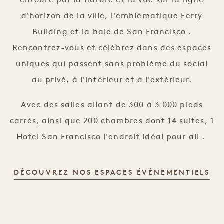
entouré par la nature et la vue sur la ligne
d'horizon de la ville, l'emblématique Ferry
Building et la baie de San Francisco .
Rencontrez-vous et célébrez dans des espaces
uniques qui passent sans problème du social
au privé, à l'intérieur et à l'extérieur.
Avec des salles allant de 300 à 3 000 pieds
carrés, ainsi que 200 chambres dont 14 suites, 1
Hotel San Francisco l'endroit idéal pour all .
ES
DÉCOUVREZ NOS ESPACES ÉVÉNEMENTIELS