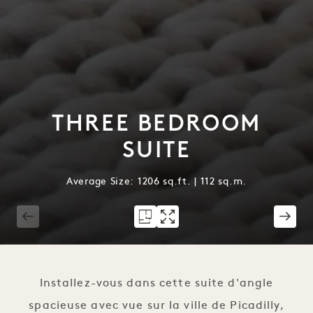
THREE BEDROOM
SUITE
Average Size: 1206 sq.ft. | 112 sq.m.
1 / 2
Installez-vous dans cette suite d'angle
spacieuse avec vue sur la ville de Picadilly,