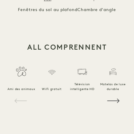
Fenêtres du sol au plafond
Chambre d'angle
ALL COMPRENNENT
Télévision
Matelas de luxe
Ami des animaux
WiFi gratuit
intelligente HD
durable
Li
1 / 19