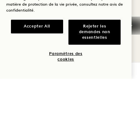
Réservation garantie
matière de protection de la vie privée, consultez notre
avis de
confidentialité
.
Cartes de crédit
Accepter All
Rejeter les
demandes non
Arrivée anticipée/départ
essentielles
tardif
Paramètres des
cookies
Impôts et taxes
VÉRIFIER LA DISPONIBILITÉ
Animaux de compagnie
Parking
Questions fréquemment
posées