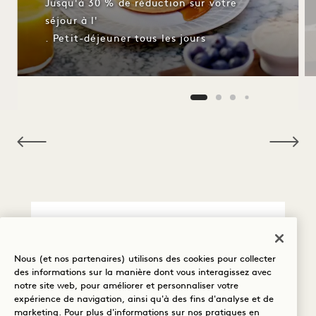
Jusqu'à 30 % de réduction sur votre
séjour à l'
. Petit-déjeuner tous les jours
NaN / 10
Détails de la politique
Nous (et nos partenaires) utilisons des cookies pour collecter
des informations sur la manière dont vous interagissez avec
Politique d'annulation
notre site web, pour améliorer et personnaliser votre
expérience de navigation, ainsi qu'à des fins d'analyse et de
marketing. Pour plus d'informations sur nos pratiques en