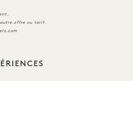
ent.
utre offre ou tarif.
tels.com
PÉRIENCES
SOMMEIL