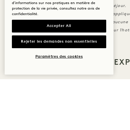
d'informations sur nos pratiques en matière de
Le crédit hôtelier est limité à 80 £ par séjour.
protection de la vie privée, consultez notre
avis de
Les conditions d'annulation standard s'appliqu
confidentialité
.
Cette offre ne peut être cumulée avec aucune a
Accepter All
L'offre doit être réservée directement sur 1ho
Rejeter les demandes non essentielles
Paramètres des cookies
PLUS D'OFFRES ET D'EX
SOMMEIL
LE GOÛT