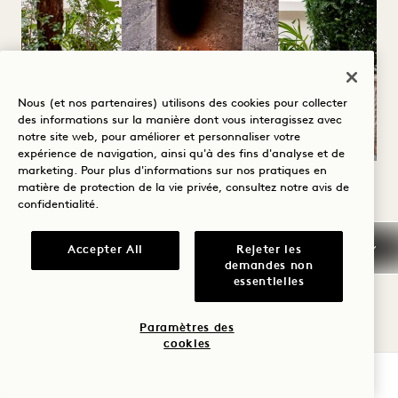
Nous (et nos partenaires) utilisons des cookies pour collecter
des informations sur la manière dont vous interagissez avec
notre site web, pour améliorer et personnaliser votre
expérience de navigation, ainsi qu'à des fins d'analyse et de
marketing. Pour plus d'informations sur nos pratiques en
HONORAIRES
matière de protection de la vie privée, consultez notre
avis de
confidentialité
.
Les tarifs des films et des séances photo sont
Accepter All
Rejeter les
déterminés en fonction de plusieurs facteurs,
demandes non
essentielles
notamment le type de projet, le lieu, la date
et l'heure, et les demandes spéciales.
Paramètres des
cookies
Contactez-nous dès aujourd'hui pour obtenir
VÉRIFIER LA DISPONIBILITÉ
un devis !