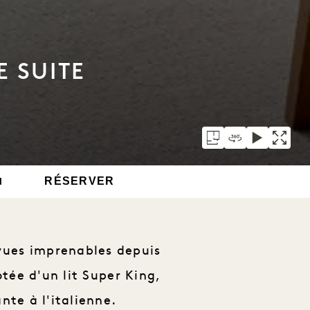
 SUITE
RÉSERVER
N
 vues imprenables depuis
otée d'un lit Super King,
te à l'italienne.