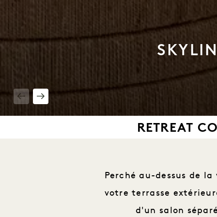
SKYLI
1 / 4
RETREAT C
Perché au-dessus de la 
votre terrasse extérieur
d'un salon sépar