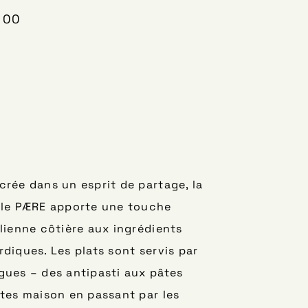
 00
stagram.com/paere.cph/
crée dans un esprit de partage, la
lle PÆRE apporte une touche
alienne côtière aux ingrédients
rdiques. Les plats sont servis par
gues – des antipasti aux pâtes
ites maison en passant par les