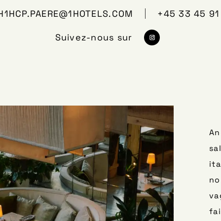
H1HCP.PAERE@1HOTELS.COM
+45 33 45 91
Suivez-nous sur
https://www.in
An
sa
it
no
va
fa