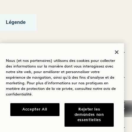
Légende
NOTRE EMPLACEMENT
Arts et culture
1 Hotel Copenhagen
Krystalgade 22
Nous (et nos partenaires) utilisons des cookies pour collecter
des informations sur la manière dont vous interagissez avec
1172 Copenhagen, Danemark
notre site web, pour améliorer et personnaliser votre
Divertissement
Plan d'accès
expérience de navigation, ainsi qu'à des fins d'analyse et de
marketing. Pour plus d'informations sur nos pratiques en
matière de protection de la vie privée, consultez notre
avis de
Niché dans le cœur historique de Copenhagen, notre
confidentialité
.
Alimentation et boissons
oasis de sérénité offre des vues pittoresques sur la
beauté naturelle et architecturale de la ville.
Accepter All
Rejeter les
demandes non
essentielles
Nature
ALL AFFICHER