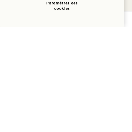
Paramètres des
cookies
ARTS ET CULTURE
Achats
VÉRIFIER LA DISPONIBILITÉ
DIVERTISSEMENT
Famille
ALIMENTATION ET BOISSONS
NATURE
Bien-être
ACHATS
FAMILLE
BIEN-ÊTRE