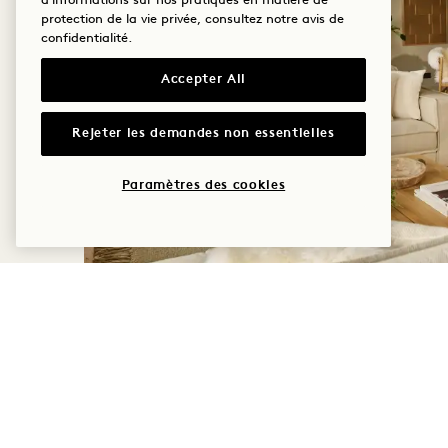
d'informations sur nos pratiques en matière de
protection de la vie privée, consultez notre
avis de
confidentialité
.
Accepter All
Rejeter les demandes non essentielles
Paramètres des cookies
LOCALISATION DES
Au 1 Hotel Copenhagen, chaque espac
entre forme et sensation, où les text
douce lumière nordique et les dé