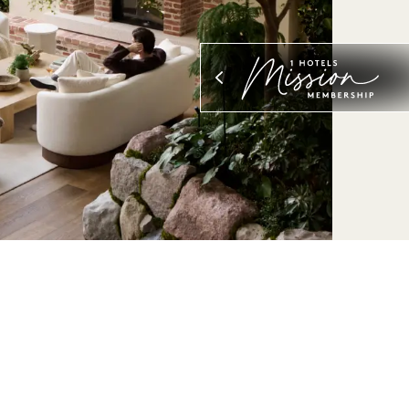
HONORAIRES
 tournages et les séances photo varient
e de projet, de l'espace, du timing et
emandes personnalisées.