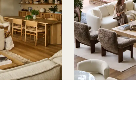
 SITES
e est un équilibre
Les tarifs pour les
ures organiques, la
en fonction du typ
tails raffinés
des d