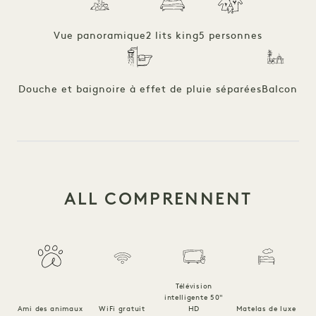
Vue panoramique
2 lits king
5 personnes
Douche et baignoire à effet de pluie séparées
Balcon
ALL COMPRENNENT
Télévision
intelligente 50"
R
Ami des animaux
WiFi gratuit
HD
Matelas de luxe