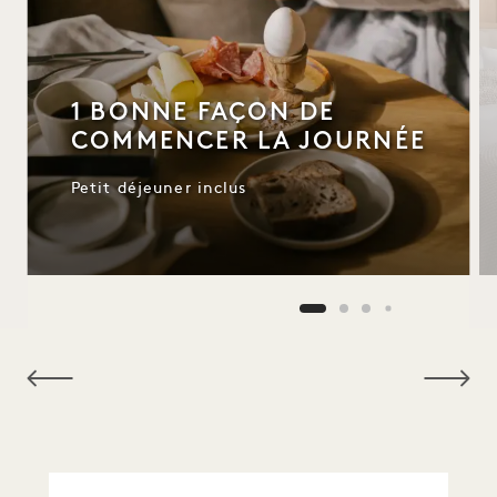
1 BONNE FAÇON DE
COMMENCER LA JOURNÉE
Petit déjeuner inclus
NaN / 9