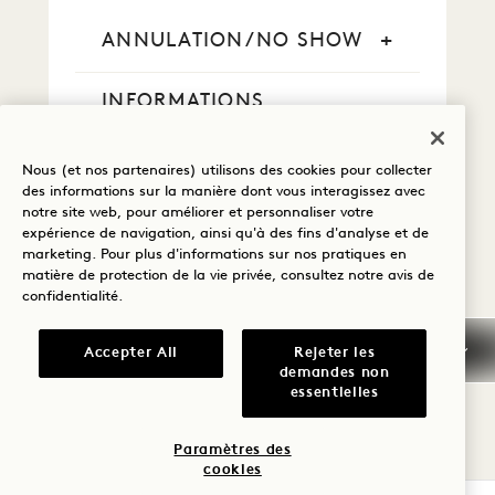
ANNULATION/NO SHOW
INFORMATIONS
GÉNÉRALES SUR LES
RÉSERVATIONS
Nous (et nos partenaires) utilisons des cookies pour collecter
des informations sur la manière dont vous interagissez avec
CARTES DE CRÉDIT
notre site web, pour améliorer et personnaliser votre
expérience de navigation, ainsi qu'à des fins d'analyse et de
marketing. Pour plus d'informations sur nos pratiques en
PAIEMENT EN ESPÈCES
matière de protection de la vie privée, consultez notre
avis de
confidentialité
.
FUMER
Accepter All
Rejeter les
demandes non
ARRIVÉE ANTICIPÉE /
essentielles
DÉPART TARDIF
Paramètres des
TAXES ET REDEVANCES
cookies