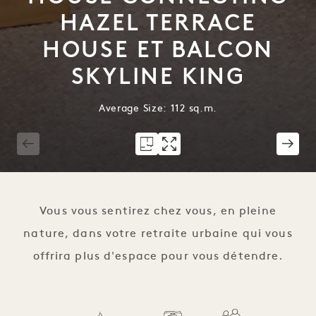
HAZEL TERRACE
HOUSE ET BALCON
SKYLINE KING
Average Size: 112 sq.m.
1 / 10
Vous vous sentirez chez vous, en pleine
nature, dans votre retraite urbaine qui vous
offrira plus d'espace pour vous détendre.