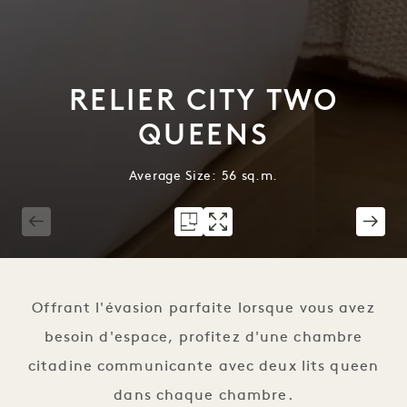
RELIER CITY TWO
QUEENS
Average Size: 56 sq.m.
1 / 6
Offrant l'évasion parfaite lorsque vous avez
besoin d'espace, profitez d'une chambre
citadine communicante avec deux lits queen
dans chaque chambre.