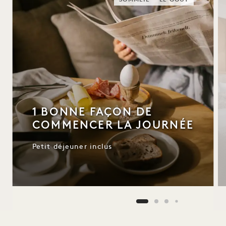
SOMMEIL
LE GOÛT
1 BONNE FAÇON DE
COMMENCER LA JOURNÉE
Petit déjeuner inclus
NaN / 9