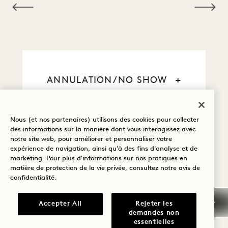
ANNULATION/NO SHOW
INFORMATIONS
GÉNÉRALES SUR LES
Nous (et nos partenaires) utilisons des cookies pour collecter
RÉSERVATIONS
des informations sur la manière dont vous interagissez avec
notre site web, pour améliorer et personnaliser votre
expérience de navigation, ainsi qu'à des fins d'analyse et de
CARTES DE CRÉDIT
marketing. Pour plus d'informations sur nos pratiques en
matière de protection de la vie privée, consultez notre
avis de
confidentialité
.
PAIEMENT EN ESPÈCES
Accepter All
Rejeter les
FUMER
demandes non
essentielles