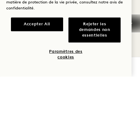
matière de protection de la vie privée, consultez notre
avis de
confidentialité
.
Accepter All
Rejeter les
demandes non
essentielles
ANNULATION/NO SHOW
Paramètres des
INFORMATIONS
cookies
GÉNÉRALES SUR LES
VÉRIFIER LA DISPONIBILITÉ
RÉSERVATIONS
CARTES DE CRÉDIT
PAIEMENT EN ESPÈCES
FUMER
ARRIVÉE ANTICIPÉE /