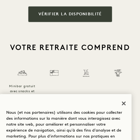
VÉRIFIER LA DISPONIBILITÉ
VOTRE RETRAITE COMPREND
Minibar gratuit
avec snacks et
boissons non
Location gratuite
Service de
alcoolisées
Crédit hôtelier
de vélos
blanchisserie
Nous (et nos partenaires) utilisons des cookies pour collecter
des informations sur la manière dont vous interagissez avec
1 / 24
notre site web, pour améliorer et personnaliser votre
expérience de navigation, ainsi qu'à des fins d'analyse et de
marketing. Pour plus d'informations sur nos pratiques en