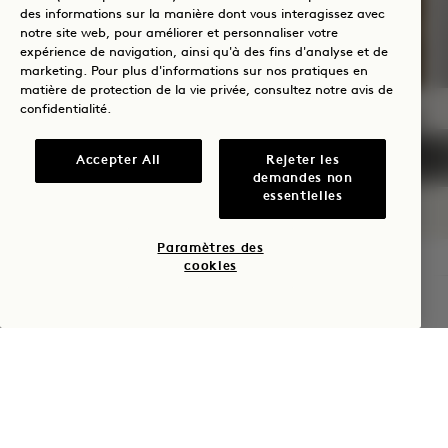
Petit déjeuner inclus
des informations sur la manière dont vous interagissez avec
notre site web, pour améliorer et personnaliser votre
expérience de navigation, ainsi qu'à des fins d'analyse et de
marketing. Pour plus d'informations sur nos pratiques en
matière de protection de la vie privée, consultez notre
avis de
confidentialité
.
NaN / 9
Accepter All
Rejeter les
demandes non
essentielles
Paramètres des
cookies
1 Hotel Copenhagen
VÉRIFIER LA DISPONIBILITÉ
Krystalgade 22, 1172
Copenhagen
Danemark
Hôtel :