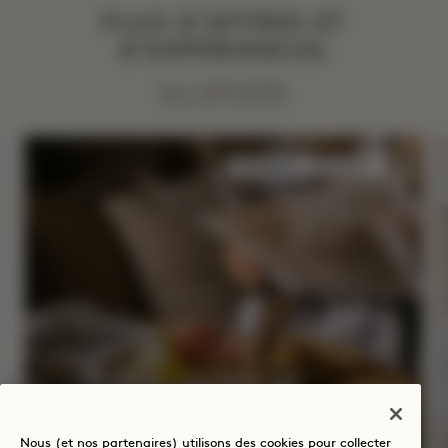
PLUS D'OFFRES ET
D'EXPÉRIENCES
ALL AFFICHER
SOMMEIL
LE GOÛT
1 BONNE FAÇON DE
COMMENCER LA JOURNÉE
Nous (et nos partenaires) utilisons des cookies pour collecter