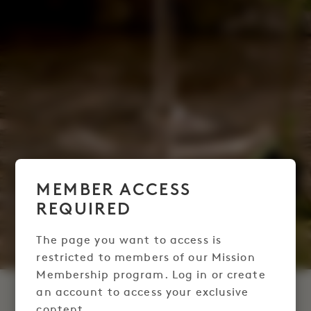
MEMBER ACCESS
REQUIRED
The page you want to access is
restricted to members of our Mission
Membership program. Log in or create
an account to access your exclusive
MASTERCLASS
content.