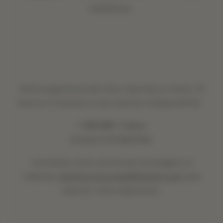
confiance.
Cette expérience doit être réservée au moins 72
heures à l'avance et est soumise à disponibilité.
1 250 DKK 1 heure
Comprend
4 martinis
Contactez notre service de conciergerie à
l'adresse
cph1hcp.concierge@1hotels.com
pour
réserver votre expérience.