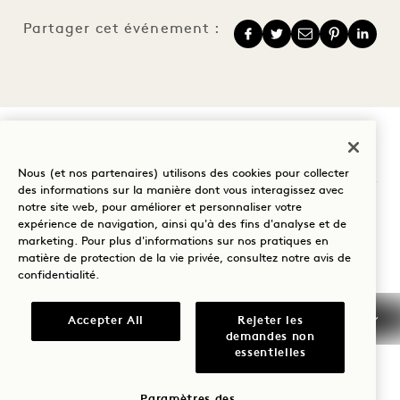
Partager cet événement :
1 Hotel Brooklyn Bridge
Nous (et nos partenaires) utilisons des cookies pour collecter
des informations sur la manière dont vous interagissez avec
60 Furman Street
notre site web, pour améliorer et personnaliser votre
expérience de navigation, ainsi qu'à des fins d'analyse et de
Brooklyn
,
NY
11201
marketing. Pour plus d'informations sur nos pratiques en
matière de protection de la vie privée, consultez notre
avis de
États-Unis d'Amérique
confidentialité
.
Hôtel :
+1 347 696 2500
Accepter All
Rejeter les
demandes non
Réservations :
essentielles
+1 833 625 6111
Brooklyn Bridge
Nous contacter
Paramètres des