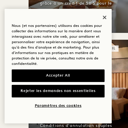
grâce à un crédit de 50 $ pour le
petit-déjeuner
Conditions d'annulation souples
Nous (et nos partenaires) utilisons des cookies pour
collecter des informations sur la manière dont vous
interagissez avec notre site web, pour améliorer et
personnaliser votre expérience de navigation, ainsi
qu'à des fins d'analyse et de marketing. Pour plus
SOMMEIL
d'informations sur nos pratiques en matière de
protection de la vie privée, consultez notre
avis de
confidentialité
.
Accepter All
Rejeter les demandes non essentielles
SUITE DE SOMMEIL
Paramètres des cookies
Crédit de 100 $ sur votre séjour
Conditions d'annulation souples