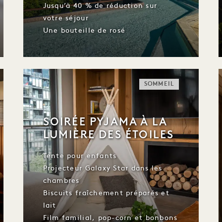
Jusqu’à 40 % de réduction sur
votre séjour
Une bouteille de rosé
SOMMEIL
SOIRÉE PYJAMA À LA
LUMIÈRE DES ÉTOILES
Tente pour enfants
Projecteur Galaxy Star dans les
chambres
Biscuits fraîchement préparés et
lait
Film familial, pop-corn et bonbons