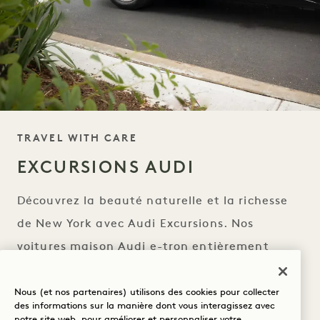
SLOGAN
TRAVEL WITH CARE
EXCURSIONS AUDI
Découvrez la beauté naturelle et la richesse
de New York avec Audi Excursions. Nos
voitures maison Audi e-tron entièrement
électriques vous emmèneront dans des
aventures urbaines inattendues à Prospect
Nous (et nos partenaires) utilisons des cookies pour collecter
des informations sur la manière dont vous interagissez avec
Park et au château d'Oheka.
notre site web, pour améliorer et personnaliser votre