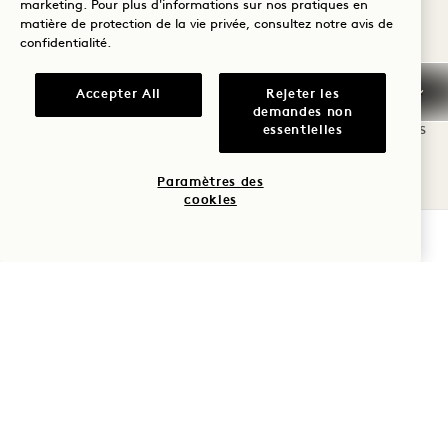
marketing. Pour plus d'informations sur nos pratiques en
RASSEMBLER
matière de protection de la vie privée, consultez notre
avis de
confidentialité
.
Des cadres inspirés de la nature et une
Accepter All
Rejeter les
planification personnalisée se combinent pour
demandes non
créer des expériences inoubliables. Grâce à des
essentielles
espaces uniques et flexibles, chaque occasion
Paramètres des
devient extraordinaire.
cookies
VÉRIFIER LA DISPONIBILITÉ
Certified Sustainable Gatherings
Mariages
Événements privés
Réunions
Films et séances photos
RÉUNISSEZ-V
FÊTEZ ÇA AVEC NOUS