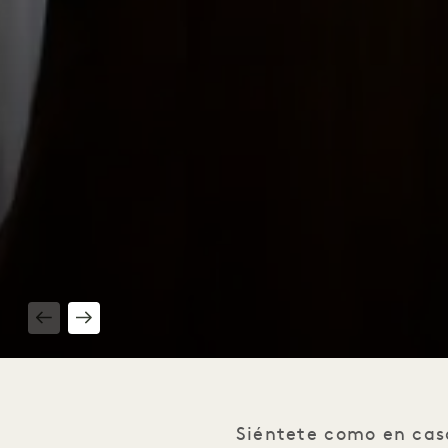
1 / 4
Siéntete como en cas