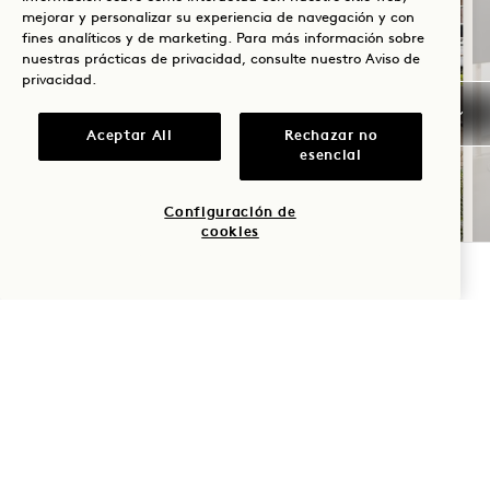
mejorar y personalizar su experiencia de navegación y con
fines analíticos y de marketing. Para más información sobre
nuestras prácticas de privacidad, consulte nuestro
Aviso de
privacidad
.
SOLSTICIO DE VERANO
Aceptar All
Rechazar no
Hasta un 40 % de descuento en tu
esencial
estancia
Una botella de vino rosado
Configuración de
Cancelación flexible
cookies
COMPROBAR DISPONIBILIDAD
NaN / 8