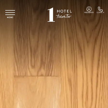
Ir al contenido principal
MIEMBROS
LLAME A
MENÚ