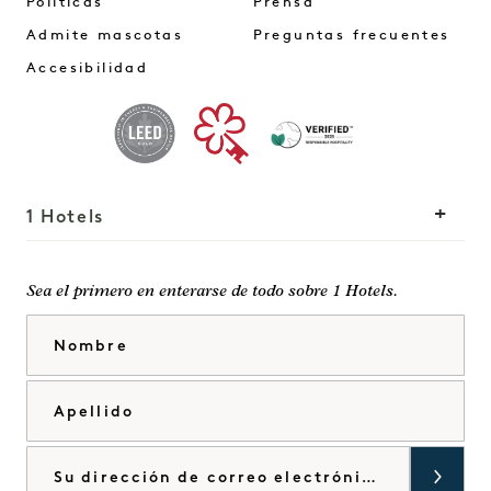
Políticas
Prensa
Admite mascotas
Preguntas frecuentes
Accesibilidad
1 Hotels
Nuestras sedes
Mission
Sea el primero en enterarse de todo sobre 1 Hotels.
Nuestra historia
Únete a nuestro
Nombre
Sostenibilidad
equipo
The Field Guide
1 Homes
Apellido
Pulse
Desarrollo
Tienda Goodthings
Contacte con nosotros
Correo electrónico