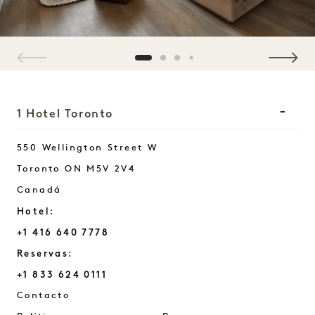
1 / 4
1 Hotel Toronto
550 Wellington Street W
Toronto
ON
M5V 2V4
Canadá
Hotel:
+1 416 640 7778
Reservas:
+1 833 624 0111
Toronto
Contacto