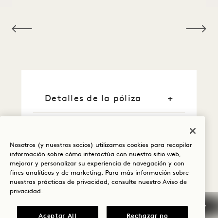
NaN / 10
Detalles de la póliza
Política de cancelación
Nosotros (y nuestros socios) utilizamos cookies para recopilar
Reserva garantizada
información sobre cómo interactúa con nuestro sitio web,
mejorar y personalizar su experiencia de navegación y con
fines analíticos y de marketing. Para más información sobre
Tarjetas de crédito
nuestras prácticas de privacidad, consulte nuestro
Aviso de
privacidad
.
Llegada temprana/salida
tardía
Aceptar All
Rechazar no