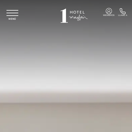
Ir al contenido principal
MIEMBROS
LLAME A
MENÚ