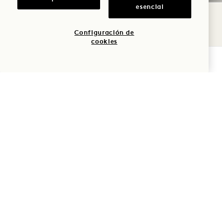
esencial
Impuestos y tasas
Configuración de
cookies
Mascota
COMPROBAR DISPONIBILIDAD
Aparcamiento
Preguntas frecuentes
1 Hotel Mayfair