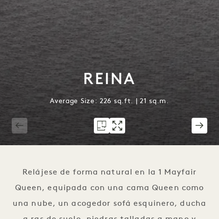
REINA
Average Size: 226 sq.ft. | 21 sq.m.
1 / 3
Relájese de forma natural en la 1 Mayfair
Queen, equipada con una cama Queen como
una nube, un acogedor sofá esquinero, ducha