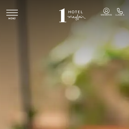
Ir al contenido principal
MIEMBROS
LLAME A
MENÚ