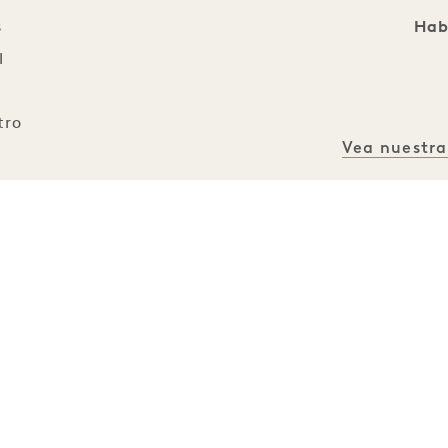
s
Hab
l
tro
Vea nuestra
res
Caracte
Timbre audiovisu
os
es
Ducha adap
Barra
To
ibilidad
Puertas de ar
 aberturas amplias
M
odo el hotel