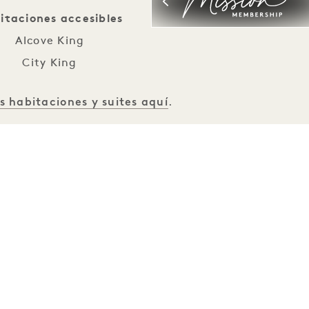
itaciones accesibles
Alcove King
City King
s habitaciones y suites aquí
.
rísticas de accesibilidad
al para personas con discapacidad
auditiva
tada para sillas de ruedas
 de apoyo en la ducha
allero a baja altura
mario con apertura por empuje
irilla a baja altura