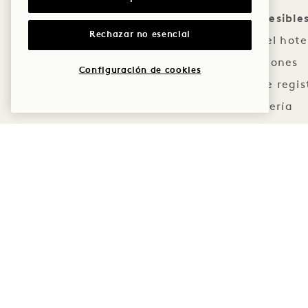
Zonas accesible
Rechazar no esencial
Entrada del hote
Habitaciones
Configuración de cookies
Mostrador de regis
Conserjería
Restaurantes y ba
Gimnasio
Centro de negoci
Salas de reunion
Baños públicos
Características de acces
Puertas de entrada accesibles con
Señalización en braille en t