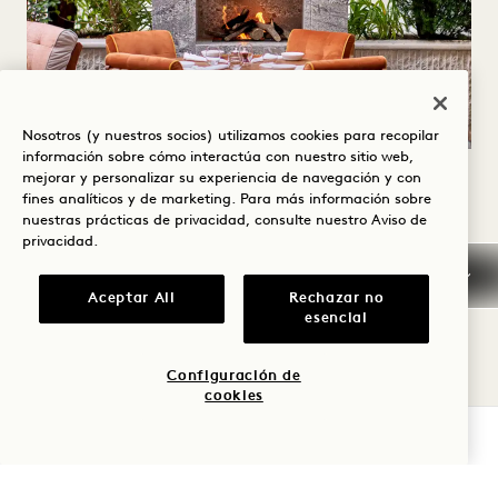
Nosotros (y nuestros socios) utilizamos cookies para recopilar
información sobre cómo interactúa con nuestro sitio web,
mejorar y personalizar su experiencia de navegación y con
TARIFAS
fines analíticos y de marketing. Para más información sobre
nuestras prácticas de privacidad, consulte nuestro
Aviso de
Las tarifas de las sesiones de cine y fotografía
privacidad
.
dependen de varios factores, como el tipo de
Aceptar All
Rechazar no
proyecto, el lugar, la fecha y la hora, y las
esencial
peticiones especiales. Póngase en contacto
Configuración de
con nosotros hoy mismo para solicitar un
cookies
presupuesto.
COMPROBAR DISPONIBILIDAD
TARIFAS
SOLICITAR INFORMACIÓN