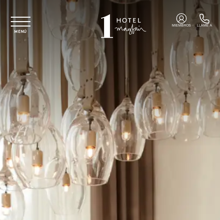
Ir al contenido principal
MIEMBROS
LLAME A
MENÚ